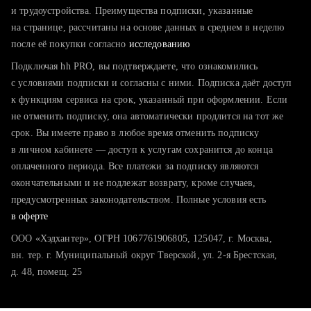
тратите много времени на поиск и вручную поднимаете
и трудоустройства. Преимущества подписки, указанные
резюме
на странице, рассчитаны на основе данных в среднем в неделю
после её покупки согласно
хотите сравнить себя с конкурентами и оценить шансы
исследованию
Подключая hh PRO, вы подтверждаете, что ознакомились
с условиями подписки и согласны с ними. Подписка даёт доступ
к функциям сервиса на срок, указанный при оформлении. Если
не отменить подписку, она автоматически продлится на тот же
срок. Вы имеете право в любое время отменить подписку
в личном кабинете — доступ к услугам сохранится до конца
оплаченного периода. Все платежи за подписку являются
окончательными и не подлежат возврату, кроме случаев,
предусмотренных законодательством. Полные условия есть
в оферте
ООО «Хэдхантер», ОГРН 1067761906805, 125047, г. Москва,
вн. тер. г. Муниципальный округ Тверской, ул. 2-я Брестская,
д. 48, помещ. 25