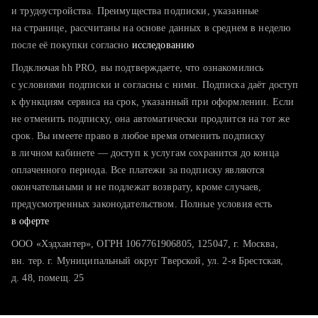
тратите много времени на поиск и вручную поднимаете
и трудоустройства. Преимущества подписки, указанные
резюме
на странице, рассчитаны на основе данных в среднем в неделю
после её покупки согласно
хотите сравнить себя с конкурентами и оценить шансы
исследованию
Подключая hh PRO, вы подтверждаете, что ознакомились
с условиями подписки и согласны с ними. Подписка даёт доступ
к функциям сервиса на срок, указанный при оформлении. Если
не отменить подписку, она автоматически продлится на тот же
срок. Вы имеете право в любое время отменить подписку
в личном кабинете — доступ к услугам сохранится до конца
оплаченного периода. Все платежи за подписку являются
окончательными и не подлежат возврату, кроме случаев,
предусмотренных законодательством. Полные условия есть
в оферте
ООО «Хэдхантер», ОГРН 1067761906805, 125047, г. Москва,
вн. тер. г. Муниципальный округ Тверской, ул. 2-я Брестская,
д. 48, помещ. 25