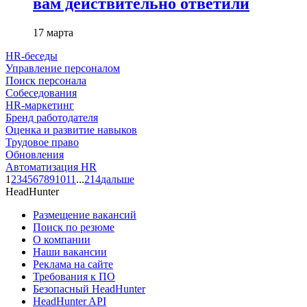
вам действительно ответили
17 марта
HR-беседы
Управление персоналом
Поиск персонала
Собеседования
HR-маркетинг
Бренд работодателя
Оценка и развитие навыков
Трудовое право
Обновления
Автоматизация HR
1
2
3
4
5
6
7
8
9
10
11
...
214
дальше
HeadHunter
Размещение вакансий
Поиск по резюме
О компании
Наши вакансии
Реклама на сайте
Требования к ПО
Безопасный HeadHunter
HeadHunter API