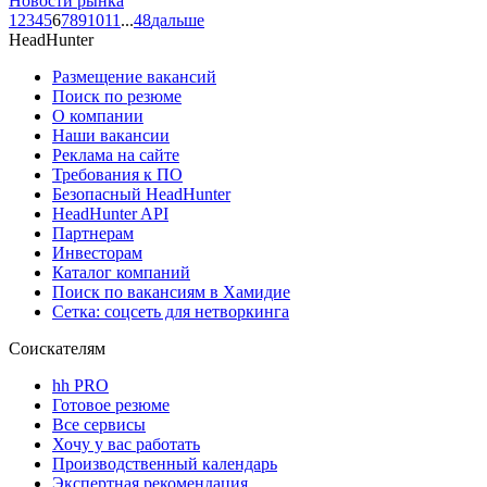
Новости рынка
1
2
3
4
5
6
7
8
9
10
11
...
48
дальше
HeadHunter
Размещение вакансий
Поиск по резюме
О компании
Наши вакансии
Реклама на сайте
Требования к ПО
Безопасный HeadHunter
HeadHunter API
Партнерам
Инвесторам
Каталог компаний
Поиск по вакансиям в Хамидие
Сетка: соцсеть для нетворкинга
Соискателям
hh PRO
Готовое резюме
Все сервисы
Хочу у вас работать
Производственный календарь
Экспертная рекомендация