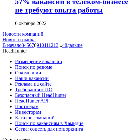
57% вакансий в телеком-бизнесе
не требуют опыта работы
6 октября 2022
Новости компаний
Новости рынка
В начало
3
4
5
6
7
8
9
10
11
12
13
...
48
дальше
HeadHunter
Размещение вакансий
Поиск по резюме
О компании
Наши вакансии
Реклама на сайте
Требования к ПО
Безопасный HeadHunter
HeadHunter API
Партнерам
Инвесторам
Каталог компаний
Поиск по вакансиям в Хамидие
Сетка: соцсеть для нетворкинга
Соискателям