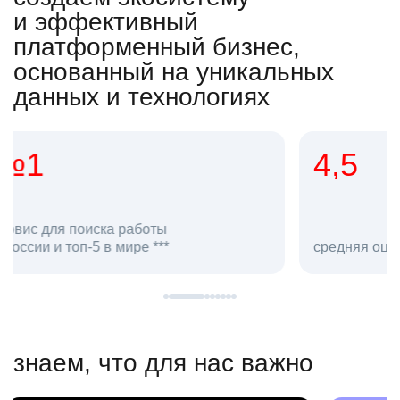
и эффективный
платформенный бизнес,
основанный на уникальных
данных и технологиях
4,5
20
сотруд
средняя оценка hh.ru как работодателя **
в hh.ru
знаем, что для нас важно