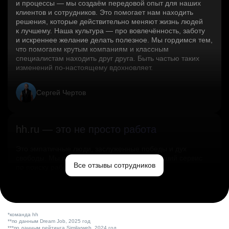
и процессы — мы создаём передовой опыт для наших
клиентов и сотрудников. Это помогает нам находить
решения, которые действительно меняют жизнь людей
к лучшему. Наша культура — про вовлечённость, заботу
и искреннее желание делать полезное. Мы гордимся тем,
что помогаем крутым компаниям и классным
специалистам находить друг друга. Быть частью таких
изменений по‑настоящему вдохновляет.
Сергей Чертов
hh.ru — это не просто работа
Это эмпатичные люди, заслуженные победы и дух
свободы. Мы помогаем миру и создаём лучший сервис
Все отзывы сотрудников
по поиску работы в стране.
Ольга Емельянова
*команда hh
**по данным Dream Job, 2025 год
***по данным рейтинга Similarweb, 2024 год