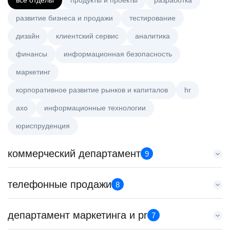
все отделы
продукты и проекты
разработка
развитие бизнеса и продажи
тестирование
дизайн
клиентский сервис
аналитика
финансы
информационная безопасность
маркетинг
корпоративное развитие рынков и капиталов
hr
axo
информационные технологии
юриспруденция
коммерческий департамент
9
Key Account Manager (EdTech)
телефонные продажи
8
HeadHunter::Коммерческий департамент
4 авг. 2026
Менеджер по продажам в сегменте среднего и крупного
департамент маркетинга и pr
150000 ₽
7
бизнеса
Санкт-Петербург