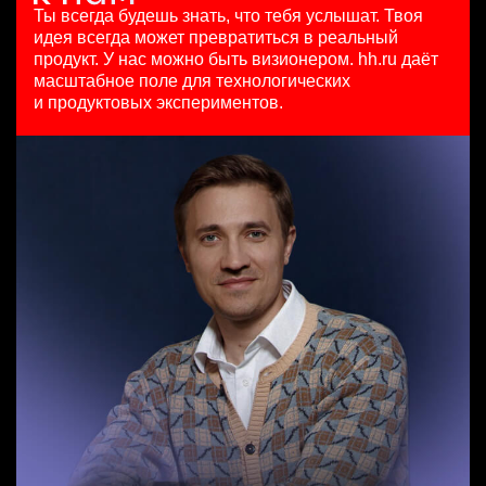
HeadHunter::Коммерческий департамент
HeadHunter::Департамент маркетинга
Ташкент
Ты всегда будешь знать, что тебя услышат.
Твоя
Senior ML Engineer — Matching / NLP
4 авг. 2026
24 июл. 2026
идея всегда может превратиться в реальный
HeadHunter::Analytics/Data Science
150000 ₽
з/п не указана
продукт.
У нас можно быть визионером. hh.ru даёт
Менеджер по продажам в сегменте малого и среднего
4 авг. 2026
Ярославль
Ташкент
масштабное поле для технологических
бизнеса
з/п не указана
и продуктовых экспериментов.
HeadHunter::Телефонные продажи
Москва
Key Account Manager (EdTech)
вчера
HeadHunter::Коммерческий департамент
111800 - 186500 ₽
4 авг. 2026
Ярославль
150000 ₽
Казань