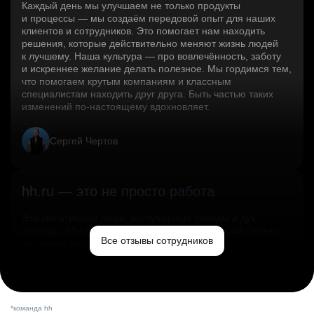
Каждый день мы улучшаем не только продукты
и процессы — мы создаём передовой опыт для наших
клиентов и сотрудников. Это помогает нам находить
решения, которые действительно меняют жизнь людей
к лучшему. Наша культура — про вовлечённость, заботу
и искреннее желание делать полезное. Мы гордимся тем,
что помогаем крутым компаниям и классным
специалистам находить друг друга. Быть частью таких
изменений по‑настоящему вдохновляет.
Сергей Чертов
hh.ru — это не просто работа
Это эмпатичные люди, заслуженные победы и дух
свободы. Мы помогаем миру и создаём лучший сервис
Все отзывы сотрудников
по поиску работы в стране.
Ольга Емельянова
*команда hh