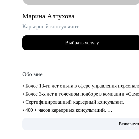
Марина Алтухова
Карьерный консультант
Выбрать услугу
Обо мне
• Более 3-х лет в точечном подборе в компании «Сам
• Сертифицированный карьерный консультант.
• 400 + часов карьерных консультаций.
• 3000+ проведенных собеседований.
Развернут
• 300+ закрытых офисных вакансий от Junior до Senio
• Автор блогов в ТенЧат и Сетке про эффективный п