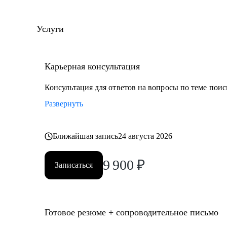
карьеры.
• Эксперт журнала "Управление персоналом" и Рамбл
Услуги
С чем помогу:
• Разработаю персональную стратегию поиска работы, которая максимально ускорит ваше
Карьерная консультация
продвижение к карьерной цели и позволит эффективн
• Проведу оценку и анализ ваших компетенций, возможностей и рисков для планирования
Консультация для ответов на вопросы по теме поис
карьерной траектории.
Развернуть
• Создам резюме, которое не только пройдет автоматический отбор, но и привлечет внимание
рекрутеров, выделив ваши сильные стороны и уника
Ближайшая запись
24 августа 2026
• Подготовлю к собеседованию так, чтобы вы смогли уверенно и профессионально представить
себя, повышая шансы на успешный результат.
9 900
₽
• Помогу принять осознанное решение о смене работы, должности или направления, основываясь
Записаться
на анализе ваших компетенций и карьерных целях.
Кому могу помочь:
Готовое резюме + сопроводительное письмо
Специалистам, руководителям среднего и высшего з