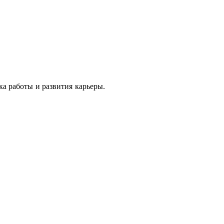
ер.Карьера.
о использовать ваше время и ресурсы.
ка работы и развития карьеры.
льный опыт.
вена по специализациям: