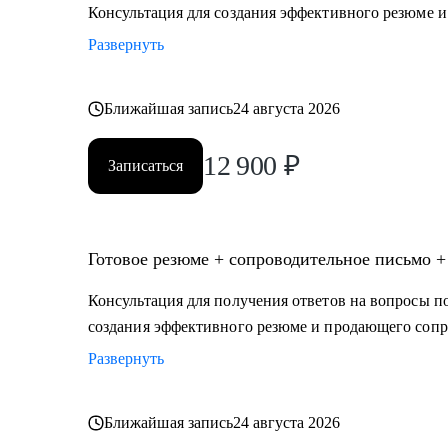
• HR
Консультация для создания эффективного резюме 
• Закупки
Развернуть
• Продажи
• Розничная торговля
• Логистика, ВЭД
Ближайшая запись
24 августа 2026
• Юристы
12 900
₽
• Бухгалтерия, Финансы
Записаться
• Страхование
• Строительство, недвижимость
• Транспорт, логистика, перевозки
Готовое резюме + сопроводительное письмо +
• Стратегия, инвестиции, консалтинг
• Маркетинг, реклама, PR
Консультация для получения ответов на вопросы по
создания эффективного резюме и продающего сопр
Развернуть
Ближайшая запись
24 августа 2026