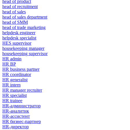
head of product
head of recruitment
head of sales
head of sales department
head of SMM
head of trade marketing
helpdesk engineer
helpdesk specialist
HES supervisor
housekeeping manager
housekeeping supervisor
HR admin
HR BP
HR business partner
HR coordinator
HR generalist
HR intern
HR manager recruiter
HR specialist
HR trainee
HR-администратор
HR-аналитик
HR-ассистент
HR бизнес-партнер
HR-директор