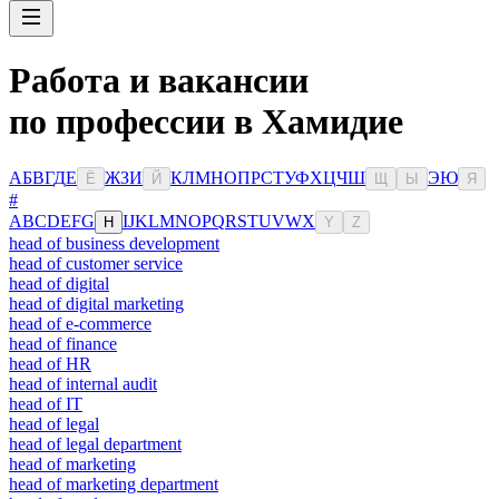
Работа и вакансии
по профессии в Хамидие
А
Б
В
Г
Д
Е
Ж
З
И
К
Л
М
Н
О
П
Р
С
Т
У
Ф
Х
Ц
Ч
Ш
Э
Ю
Ё
Й
Щ
Ы
Я
#
A
B
C
D
E
F
G
I
J
K
L
M
N
O
P
Q
R
S
T
U
V
W
X
H
Y
Z
head of business development
head of customer service
head of digital
head of digital marketing
head of e-commerce
head of finance
head of HR
head of internal audit
head of IT
head of legal
head of legal department
head of marketing
head of marketing department