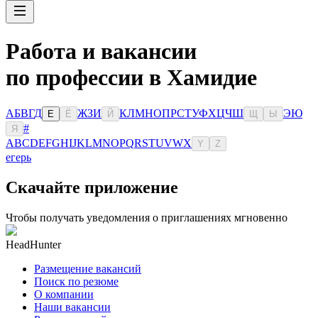
Работа и вакансии
по профессии в Хамидие
А
Б
В
Г
Д
Ж
З
И
К
Л
М
Н
О
П
Р
С
Т
У
Ф
Х
Ц
Ч
Ш
Э
Ю
Е
Ё
Й
Щ
Ы
#
Я
A
B
C
D
E
F
G
H
I
J
K
L
M
N
O
P
Q
R
S
T
U
V
W
X
Y
Z
егерь
Скачайте приложение
Чтобы получать уведомления о приглашениях мгновенно
HeadHunter
Размещение вакансий
Поиск по резюме
О компании
Наши вакансии